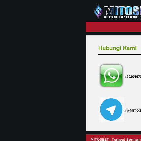
Hubungi Kami
: 628518
: @MITO
MITOSBET | Tempat Bermain G