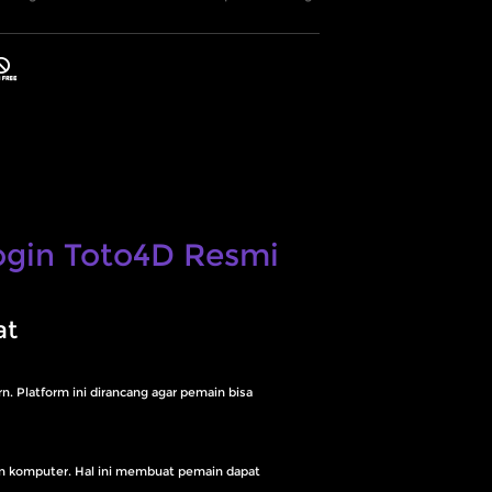
ogin Toto4D Resmi
at
 Platform ini dirancang agar pemain bisa
un komputer. Hal ini membuat pemain dapat