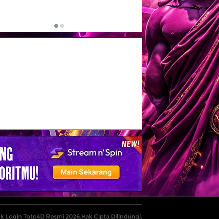
 Login Toto4D Resmi 2026.Hak Cipta Dilindungi.