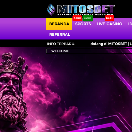
BARU
BARU
PROMO
BERANDA
SPORTS
LIVE CASINO
I
REFERRAL
INFO TERBARU:
Selamat datang di MITOSBET | Link An