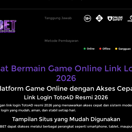
Tanggung Jawab
Metode Pembayaran
t Bermain Game Online Link L
2026
latform Game Online dengan Akses Cep
Link Login Toto4D Resmi 2026
n link login Toto4D resmi 2026 yang menawarkan akses cepat dan sistem modern.
ogin yang mudah, aman, dan stabil setiap hari.
Tampilan Situs yang Mudah Digunakan
BET dapat diakses melalui berbagai perangkat seperti smartphone, tablet, maup