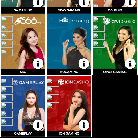
KEMBALI
KEMBALI
KEMBALI
Online Link Login Toto4D Resmi 2026. Hak Cipta
Dilindungi.
SA GAMING
VIVO GAMING
OG PLUS
SA GAMING
VIVO GAMING
OG PLUS
Meja
Min
Max
Meja
Min
Max
Meja
Min
Max
Baccarat
10Rb
5Jt
Roulette
1Rb
5Jt
Baccarat
1Rb
20Jt
Roulette
1Rb
25Jt
Baccarat
10Rb
7,5Jt
Roulette
1Rb
20Jt
Sic Bo
1Rb
25Jt
Dragon Tiger
10Rb
7,5Jt
Sicbo
1Rb
20Jt
Dragon Tiger
10Rb
10Jt
Blackjack
25Rb
2,5Jt
Dragon Tiger
1Rb
20Jt
Special Games
1Rb
2Jt
Sicbo
1Rb
5Jt
DAFTAR
MASUK
DAFTAR
MASUK
DAFTAR
MASUK
KEMBALI
KEMBALI
KEMBALI
SBO
HOGAMING
OPUS GAMING
SBO
HOGAMING
OPUS GAMING
Meja
Min
Max
Meja
Min
Max
Baccarat
5Rb
30Jt
Baccarat
5Rb
30Jt
Sicbo
500
250Rb
Roulette
1Rb
125Jt
Roulette
1Rb
300Rb
Sicbo
1Rb
125Jt
Dragon Tiger
5Rb
1,9Jt
Dragon Tiger
5Rb
30Jt
Special Games
500
1,9Jt
DAFTAR
MASUK
DAFTAR
MASUK
KEMBALI
KEMBALI
GAMEPLAY
ION GAMING
GAMEPLAY
ION GAMING