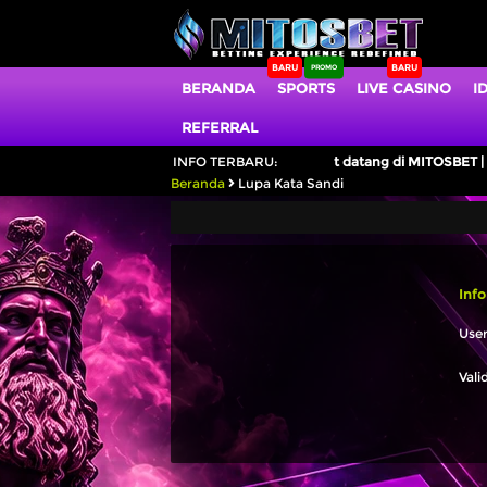
BARU
BARU
PROMO
BERANDA
SPORTS
LIVE CASINO
I
REFERRAL
INFO TERBARU:
Selamat datang di MITOSBET | Link A
Beranda
Lupa Kata Sandi
Info
Use
Valid