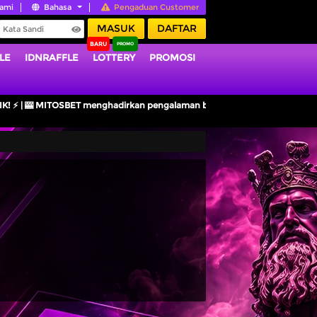
ami
Bahasa
Pengaduan Customer
DAFTAR
BARU
PROMO
LE
IDNRAFFLE
LOTTERY
PROMOSI
 MITOSBET menghadirkan pengalaman bermain terbaik dengan berbagai pilih