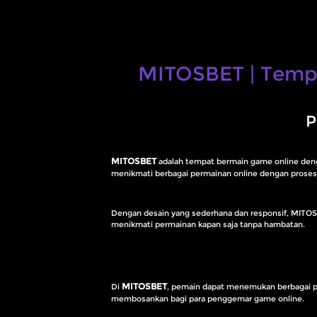
MITOSBET | Tempa
P
MITOSBET
adalah tempat bermain game online denga
menikmati berbagai permainan online dengan proses l
Dengan desain yang sederhana dan responsif, MITOS
menikmati permainan kapan saja tanpa hambatan.
MITOSBET
Di
, pemain dapat menemukan berbagai pe
membosankan bagi para penggemar game online.