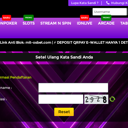
Lupa Kata Sandi ?
Hubungi K
BARU
BARU
PROMO
PROMO
DNPOKER
SLOTS
STREAM N SPIN
IDNLIVE
ARCADE
TAB
nti Blok: mit-osbet.com | ⚡ DEPOSIT QRPAY E-WALLET HANYA 1 DETIK! ⚡ | 
Setel Ulang Kata Sandi Anda
rmasi Pendaftaran
rname :
asi :
Reset